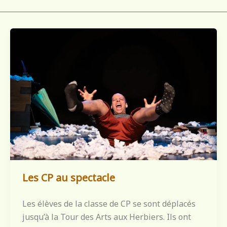
Les CP au spectacle
Les élèves de la classe de CP se sont déplacés
jusqu’à la Tour des Arts aux Herbiers. Ils ont