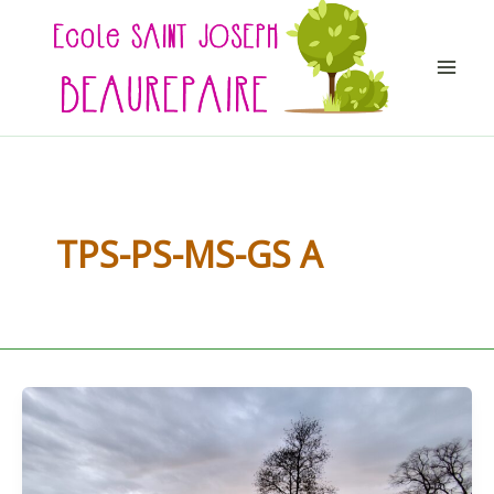
Aller
au
contenu
TPS-PS-MS-GS A